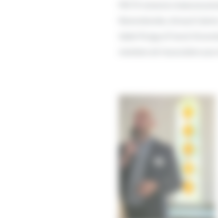
PIICTO remercie chaleureusem
Ramombordes, Arnaud Catoire,
Saltel-Pongy et Franck Vincend
membres de l’association pour 