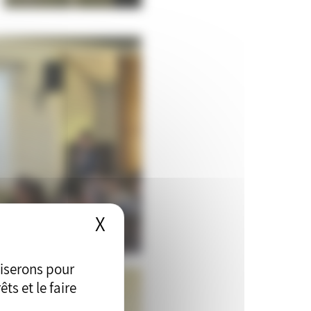
X
Masquer le bandeau des
liserons pour
ts et le faire