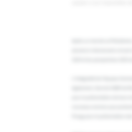
assister à son Assemblée G
Après un mot de sa Président
plusieurs intervenants ont pris 
2024 et les perspectives 2025 d
L’intégralité de l’équipe d’ani
également, Yannick HABY de Ri
pour la présentation de leurs t
nouveaux services que porterai
Pongy pour la présentation des