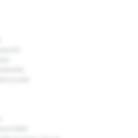
riale (EIT)
riels
trielle (M3I)
tion du public
s
gramme SYRIUS