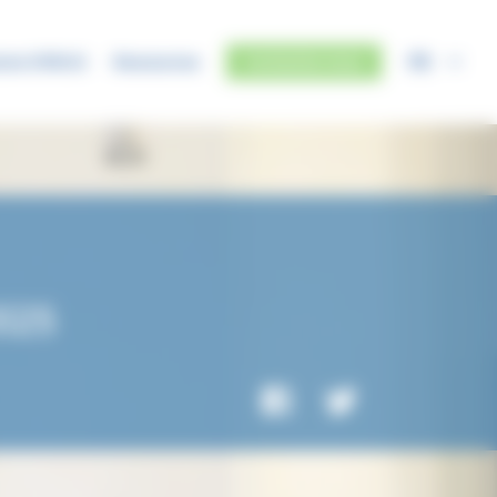
FR
mme SYRIUS
Ressources
Contactez-nous
025