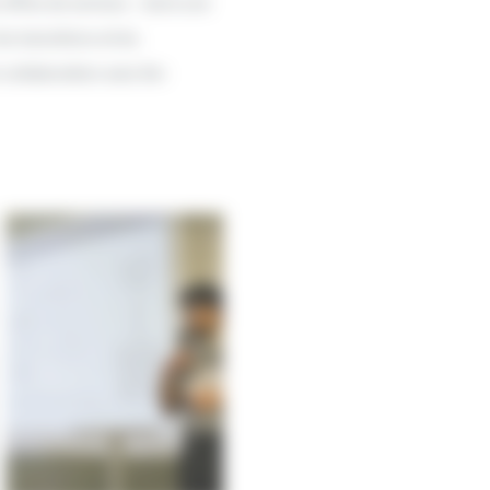
ffres de services – dont une
es transitions et les
 collaboration avec Aix-