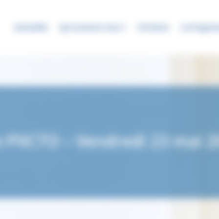
Actualités
Qui sommes-nous ?
Territoire
Le Progra
 PIICTO – Vendredi 23 mai 2