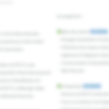
énérale.
Au programme :
Bilan des actions
e, Corinne Ramombordes,
Écologie Industrielle et Territo
la parole pour faire le bilan
Prévention des risques indust
e l’association.
Ingénierie d’Intégration Indus
Communication et Sensibilisa
mation de PIICTO, mais
Bilan financier
sing SUD et Pierre Mouniq de EY
ravaux d’identification de
Perspectives
t PIICTO, et Bérenger Saltel-
Missions de PIICTO renforcée
 éléments financiers.
Focus sur la phase 2 du Pro