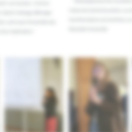
Développement de nouvelles o
ent son bureau : Corinne
chaire de recherche/action, sur l
 Sylvie Collange, Bérenger
transformations du territoire, en
on, ainsi que l’ensemble des
Marseille Université
leur implication !