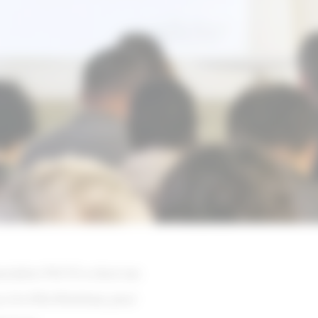
ociation PIICTO a réuni ses
 à la Villa Khariessa, pour