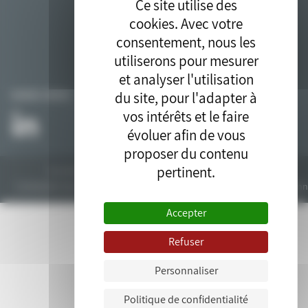
Ce site utilise des
cookies. Avec votre
consentement, nous les
utiliserons pour mesurer
et analyser l'utilisation
du site, pour l'adapter à
SUIVEZ-NOUS
vos intérêts et le faire
évoluer afin de vous
proposer du contenu
pertinent.
Tous droits réservés © 2018. Site développé par l'
agence drupal
bluedrop.fr.
Contactez-nous
Plan du site
Mentions légales
Données personn
Accepter
Refuser
Personnaliser
Politique de confidentialité