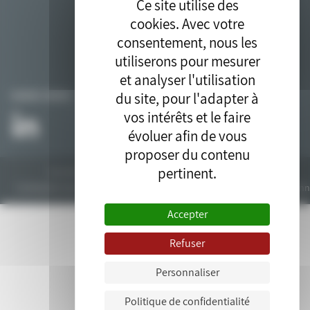
Ce site utilise des
cookies. Avec votre
consentement, nous les
utiliserons pour mesurer
et analyser l'utilisation
du site, pour l'adapter à
SUIVEZ-NOUS
vos intérêts et le faire
évoluer afin de vous
proposer du contenu
pertinent.
Tous droits réservés © 2018. Site développé par l'
agence drupal
bluedrop.fr.
Contactez-nous
Plan du site
Mentions légales
Données personn
Accepter
Refuser
Personnaliser
Politique de confidentialité