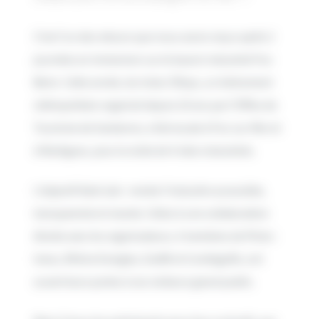
C’est l’un des retours que nous avons reçus après 2
journées en immersion sur le bassin industriel Fos-
Berre. Cette année, les Indus’3Days, un évènement
métropolitain organisé depuis 10 ans par l’Office de
Tourisme de Gardanne, a fait escale à Fos-sur-Mer et
à Martigues, pour la visite de 4 sites industriels.
L’objectif était clair : rendre l’industrie accessible,
transparente et vivante. Grâce à une collaboration
étroite avec les organisateurs, 4 membres de Piicto :
Ineos, Rhône Energies, EveRé et Combigolfe, ont
ouvert leurs portes à ces visiteurs grand public.