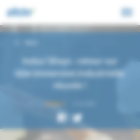
Panneau de gestion des cookies
Retour
Indus’3Days : retour sur
une immersion industrielle
réussie !
9 Juin 2026
GÉNÉRALES