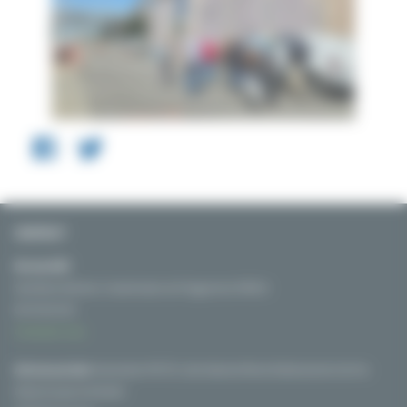
CONTACT
Nicolas MAT
Secrétaire Général / Coordinateur du Programme SYRIUS
06 76 01 54 32
Contactez-nous
Adresse postale:
Association PIICTO, chez Solamat Merex Etablissement de Fos
Route du quai minéralier