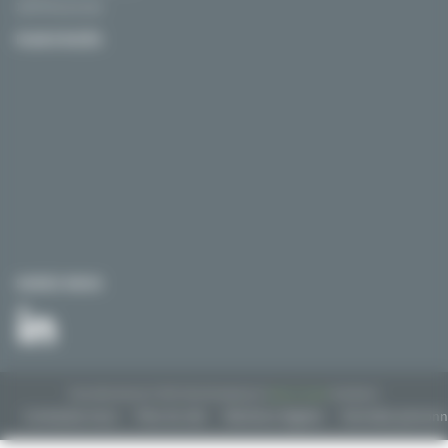
13270 Fos sur mer
PLAN D’ACCÈS
SUIVEZ-NOUS
Tous droits réservés © 2018. Site développé par l'
agence drupal
bluedrop.fr.
Contactez-nous
Plan du site
Mentions légales
Données personn