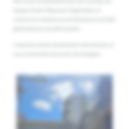
Merci à tous les participants pour leur curiosité, aux
équipes d’Indus’3Days pour l’organisation, et
surtout à nos membres qui ont fait preuve d’une telle
générosité pour accueillir le public.
L’industrie continue de dynamiser notre territoire, et
nous sommes fiers de pouvoir l’accompagner.