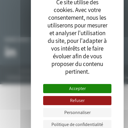
Ce site utilise des
cookies. Avec votre
consentement, nous les
utiliserons pour mesurer
et analyser l'utilisation
du site, pour l'adapter à
SUIVEZ-NOUS
vos intérêts et le faire
évoluer afin de vous
proposer du contenu
pertinent.
Tous droits réservés © 2018. Site développé par l'
agence drupal
bluedrop.fr.
Contactez-nous
Plan du site
Mentions légales
Données personn
Accepter
Refuser
Personnaliser
Politique de confidentialité