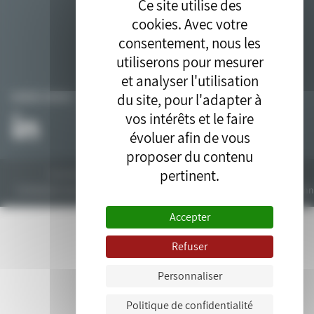
Ce site utilise des
cookies. Avec votre
consentement, nous les
utiliserons pour mesurer
et analyser l'utilisation
du site, pour l'adapter à
SUIVEZ-NOUS
vos intérêts et le faire
évoluer afin de vous
proposer du contenu
pertinent.
Tous droits réservés © 2018. Site développé par l'
agence drupal
bluedrop.fr.
Contactez-nous
Plan du site
Mentions légales
Données personn
Accepter
Refuser
Personnaliser
Politique de confidentialité