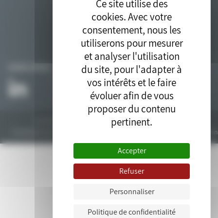
Ce site utilise des
cookies. Avec votre
consentement, nous les
utiliserons pour mesurer
et analyser l'utilisation
du site, pour l'adapter à
SUIVEZ-NOUS
vos intérêts et le faire
évoluer afin de vous
proposer du contenu
pertinent.
Tous droits réservés © 2018. Site développé par l'
agence drupal
bluedrop.fr.
Contactez-nous
Plan du site
Mentions légales
Données personn
Accepter
Refuser
Personnaliser
Politique de confidentialité