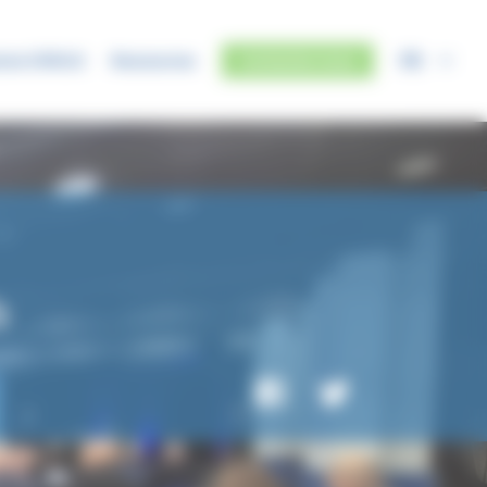
FR
mme SYRIUS
Ressources
Contactez-nous
b