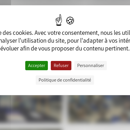
e plus d’un milliard d’euros, ce projet pourrait créer environ 150 e
 mer.
ise des cookies. Avec votre consentement, nous les uti
alyser l'utilisation du site, pour l'adapter à vos intérê
ocarb : https://www.neocarb-concertation.fr/
évoluer afin de vous proposer du contenu pertinent.
Accepter
Refuser
Personnaliser
Politique de confidentialité