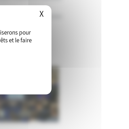
X
Masquer le bandeau des
mplois directs au sein de la Zone
liserons pour
ts et le faire