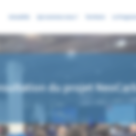
Actualités
Qui sommes-nous ?
Territoire
Le Progra
nsultation du projet NeoCar