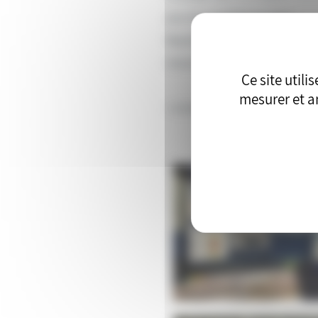
pour les mobilités lourdes).
Représentant un investissement d
Industrialo-Portuaire de Fos sur
Ce site util
mesurer et an
+ d’infos sur la concertation Ne