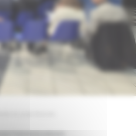
alable du projet NeoCarb.
pour l’industrie et e-carburants