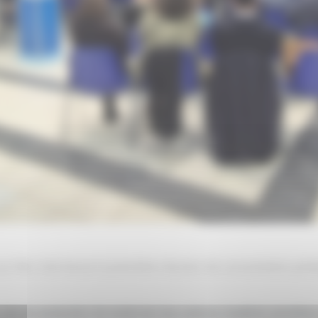
ur Mer s’est tenue la première réunion de concertation pré
un site de production de molécules bas-carbone (matières premières 