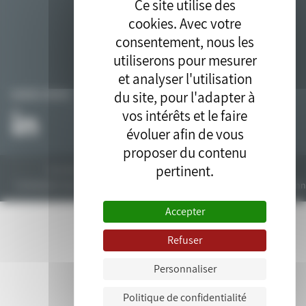
Ce site utilise des
cookies. Avec votre
consentement, nous les
utiliserons pour mesurer
et analyser l'utilisation
du site, pour l'adapter à
SUIVEZ-NOUS
vos intérêts et le faire
évoluer afin de vous
proposer du contenu
pertinent.
Tous droits réservés © 2018. Site développé par l'
agence drupal
bluedrop.fr.
Contactez-nous
Plan du site
Mentions légales
Données personn
Accepter
Refuser
Personnaliser
Politique de confidentialité