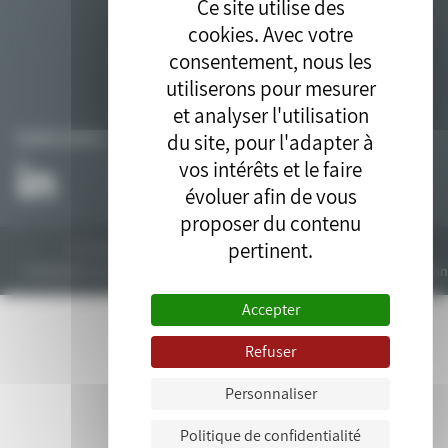
Ce site utilise des
cookies. Avec votre
consentement, nous les
utiliserons pour mesurer
et analyser l'utilisation
du site, pour l'adapter à
SUIVEZ-NOUS
vos intérêts et le faire
évoluer afin de vous
proposer du contenu
pertinent.
Tous droits réservés © 2018. Site développé par l'
agence drupal
bluedrop.fr.
Contactez-nous
Plan du site
Mentions légales
Données personn
Accepter
Refuser
Personnaliser
Politique de confidentialité