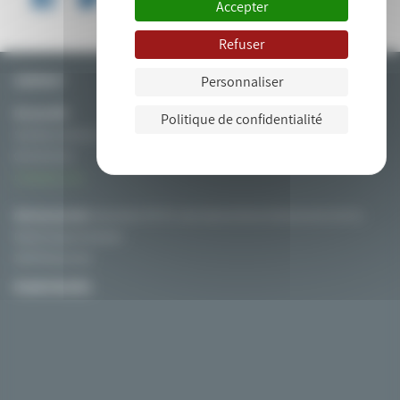
Accepter
Refuser
Personnaliser
CONTACT
Nicolas MAT
Politique de confidentialité
Secrétaire Général / Coordinateur du Programme SYRIUS
06 76 01 54 32
Contactez-nous
Adresse postale:
Association PIICTO, chez Solamat Merex Etablissement de Fos
Route du quai minéralier
13270 Fos sur mer
PLAN D’ACCÈS