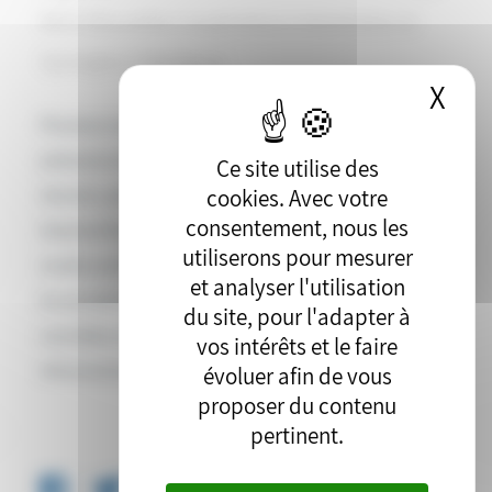
NCIS (Nouvelles Coopérations Industrielles et
Synergies) à Martigues.
X
Mas
Plusieurs membres industriels de PIICTO étaient
présents et sont intervenus dans le cadre de cette
Ce site utilise des
cookies. Avec votre
réunion, parmi lesquels Jean Lefebvre Méditerranée,
consentement, nous les
Solamat Merex, Total, Lyondell Basell. Lors des tables-
utiliserons pour mesurer
rondes animées par Marc Bayard de l’UIC Méditerranée,
et analyser l'utilisation
ils ont ainsi pu témoigner et présenter leurs actions
du site, pour l'adapter à
concrètes en matière d’écologie industrielle et
vos intérêts et le faire
d’économie circulaire.
évoluer afin de vous
proposer du contenu
pertinent.