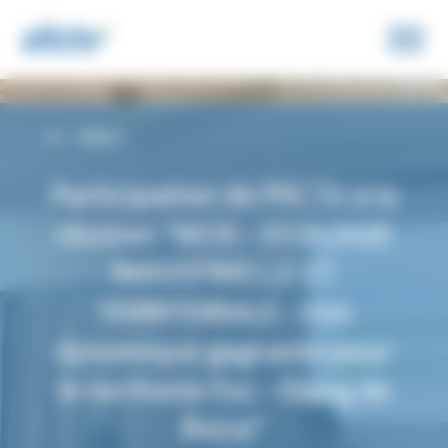
Panneau de gestion des cookies
Retour
Participation de PIICTO à la
réunion “NCIS – ECOLOGIE
INDUSTRIELLE ET
TERRITORIALE : Une
dynamique gagnante pour
le territoire Fos – Etang de
Berre”