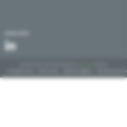
SUIVEZ-NOUS
Tous droits réservés © 2018. Site développé par l'
agence drupal
bluedrop.fr.
Contactez-nous
Plan du site
Mentions légales
Données personn