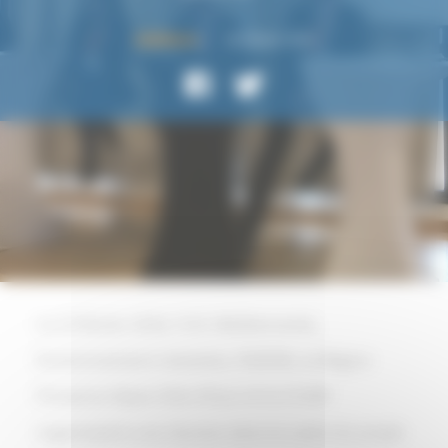
16 Février 2018
GÉNÉRALES
Le 15 février 2018, l’UIC Méditerranée,
Environnement-Industrie, l’ADEME, la Région
Provence Alpes Côte d’Azur et la CCIMP
organisaient une réunion dans le cadre du projet