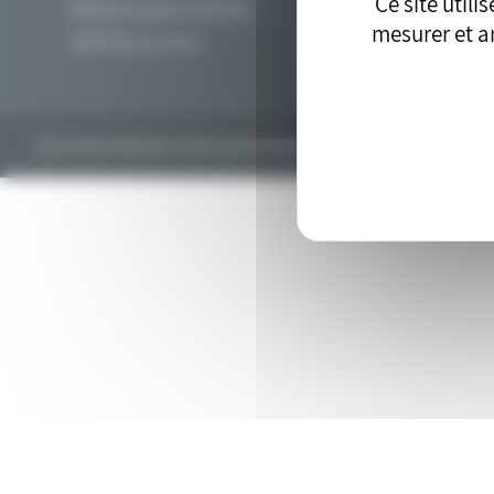
Ce site util
Route du quai minéralier
mesurer et an
13270 Fos sur mer
Tous droits réservés © 2018. Site développé par l'
agence drupal
bluedro