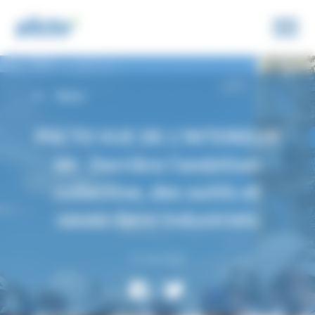
Panneau de gestion des cookies
Retour
PIICTO VUE DE L’INTERIEUR
#4 : Derrière l’ambition
collective, des outils et
savoir-faire industriels
27 Juin 2024