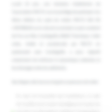
Lundi 24 juin, une trentaine d’adhérents de
l’association PIICTO a eu le privilège de participer à la
4ème édition du cycle de visites PIICTO VUE DE
L’INTERIEUR sur le site de la centrale à cycle combiné
de Fos-sur-Mer, Combigolfe, ENGIE Thermique. Cette
visite, initiée et coordonnée par PIICTO en
partenariat avec Combigolfe, a pour objectif
notamment de renforcer la dynamique collective et
les échanges entre les adhérents.
Des étapes clés tout au long de ce parcours de visite :
Au cœur de l’ensemble des installations, la salle
de contrôle est le centre névralgique où toutes les
données et informations relatives à l’exploitation