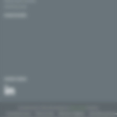
Route du quai minéralier
13270 Fos sur mer
PLAN D’ACCÈS
SUIVEZ-NOUS
Tous droits réservés © 2018. Site développé par l'
agence drupal
bluedrop.fr.
Contactez-nous
Plan du site
Mentions légales
Données personn