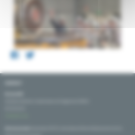
CONTACT
Nicolas MAT
Secrétaire Général / Coordinateur du Programme SYRIUS
06 76 01 54 32
Contactez-nous
Adresse postale:
Association PIICTO, chez Solamat Merex Etablissement de Fos