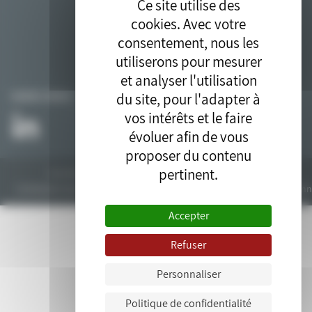
Ce site utilise des
cookies. Avec votre
consentement, nous les
utiliserons pour mesurer
et analyser l'utilisation
du site, pour l'adapter à
SUIVEZ-NOUS
vos intérêts et le faire
évoluer afin de vous
proposer du contenu
pertinent.
Tous droits réservés © 2018. Site développé par l'
agence drupal
bluedrop.fr.
Contactez-nous
Plan du site
Mentions légales
Données personn
Accepter
Refuser
Personnaliser
Politique de confidentialité