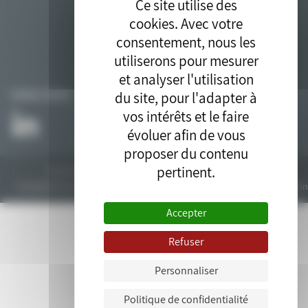
Ce site utilise des
cookies. Avec votre
consentement, nous les
utiliserons pour mesurer
et analyser l'utilisation
du site, pour l'adapter à
SUIVEZ-NOUS
vos intérêts et le faire
évoluer afin de vous
proposer du contenu
pertinent.
Tous droits réservés © 2018. Site développé par l'
agence drupal
bluedrop.fr.
Contactez-nous
Plan du site
Mentions légales
Données personn
Accepter
Refuser
Personnaliser
Politique de confidentialité