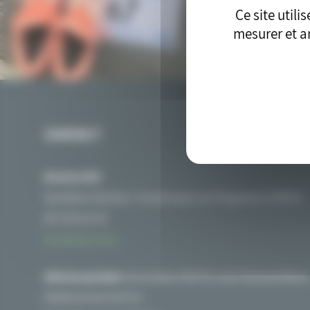
Ce site util
mesurer et an
CONTACT
Nicolas MAT
Secrétaire Général / Coordinateur du Programme SYRIUS
06 76 01 54 32
Contactez-nous
Adresse postale:
Association PIICTO, chez Solamat Merex
Etablissement de Fos