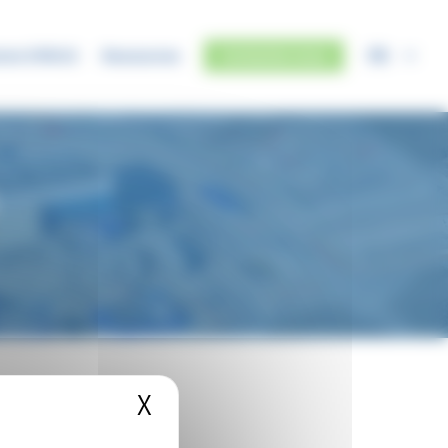
FR
mme SYRIUS
Ressources
Contactez-nous
X
Masquer le bandeau des