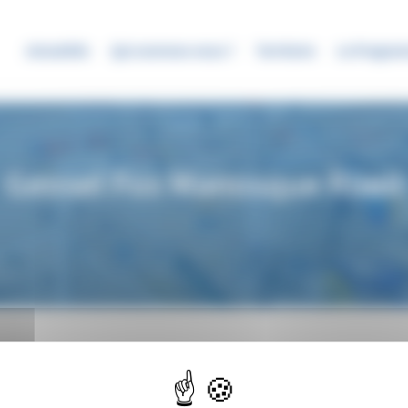
Actualités
Qui sommes-nous ?
Territoire
Le Progra
Geosel Fos Manosque Rueil