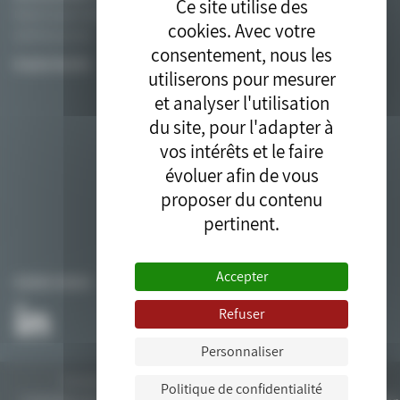
Ce site utilise des
Route du quai minéralier
cookies. Avec votre
13270 Fos sur mer
consentement, nous les
PLAN D’ACCÈS
utiliserons pour mesurer
et analyser l'utilisation
du site, pour l'adapter à
vos intérêts et le faire
évoluer afin de vous
proposer du contenu
pertinent.
Accepter
SUIVEZ-NOUS
Refuser
Personnaliser
Tous droits réservés © 2018. Site développé par l'
agence drupal
bluedrop.fr.
Politique de confidentialité