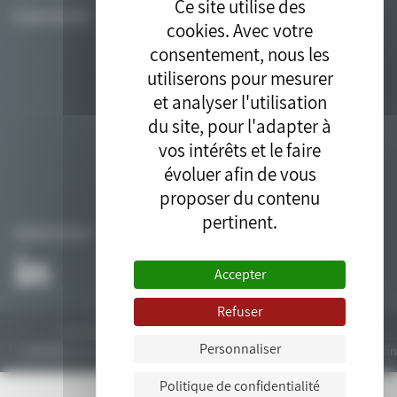
Ce site utilise des
PLAN D’ACCÈS
cookies. Avec votre
consentement, nous les
utiliserons pour mesurer
et analyser l'utilisation
du site, pour l'adapter à
vos intérêts et le faire
évoluer afin de vous
proposer du contenu
pertinent.
SUIVEZ-NOUS
Accepter
Refuser
Tous droits réservés © 2018. Site développé par l'
agence drupal
bluedrop.fr.
Personnaliser
Contactez-nous
Plan du site
Mentions légales
Données personn
Politique de confidentialité