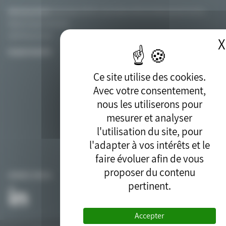
Adresse postale:
Association PIICTO, chez Solamat Merex Etablissement de Fos
Route du quai minéralier
13270 Fos sur mer
X
PLAN D’ACCÈS
Ce site utilise des cookies.
Avec votre consentement,
nous les utiliserons pour
mesurer et analyser
l'utilisation du site, pour
l'adapter à vos intérêts et le
faire évoluer afin de vous
proposer du contenu
SUIVEZ-NOUS
pertinent.
Accepter