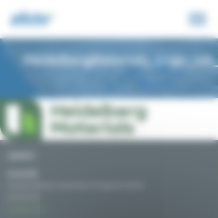
Panneau de gestion des cookies
HeidelbergMaterials_Logo_co
CONTACT
Nicolas MAT
Secrétaire Général / Coordinateur du Programme SYRIUS
06 76 01 54 32
Contactez-nous