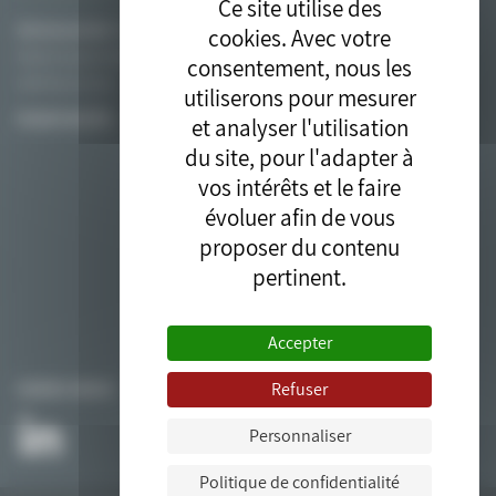
Ce site utilise des
Adresse postale:
Association PIICTO, chez Solamat Merex Etablissement de Fos
cookies. Avec votre
Route du quai minéralier
consentement, nous les
13270 Fos sur mer
utiliserons pour mesurer
PLAN D’ACCÈS
et analyser l'utilisation
du site, pour l'adapter à
vos intérêts et le faire
évoluer afin de vous
proposer du contenu
pertinent.
Accepter
Refuser
SUIVEZ-NOUS
Personnaliser
Politique de confidentialité